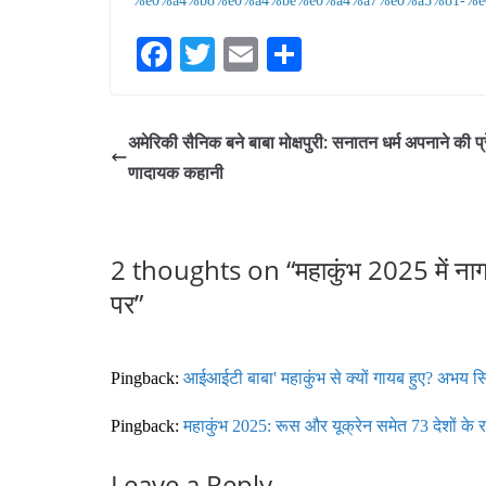
%e0%a4%b8%e0%a4%be%e0%a4%a7%e0%a5%81-%e
Fa
T
E
S
ce
wi
m
ha
bo
tte
ail
re
अमेरिकी सैनिक बने बाबा मोक्षपुरी: सनातन धर्म अपनाने की प्
ok
r
णादायक कहानी
2 thoughts on “
महाकुंभ 2025 में नाग
पर
”
Pingback:
आईआईटी बाबा' महाकुंभ से क्यों गायब हुए? अभय सिं
Pingback:
महाकुंभ 2025: रूस और यूक्रेन समेत 73 देशों के रा
Leave a Reply