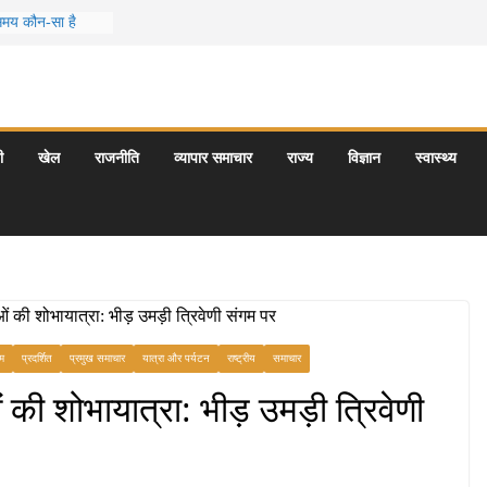
 समय कौन-सा है
स जो आपकी
र के 5 बेहतरीन
त्राएँ: दार्जिलिंग
ी
खेल
राजनीति
व्यापार समाचार
राज्य
विज्ञान
स्वास्थ्य
र्यटन स्थल: ताज
यागराज और इनके
म
प्रदर्शित
प्रमुख समाचार
यात्रा और पर्यटन
राष्ट्रीय
समाचार
 की शोभायात्रा: भीड़ उमड़ी त्रिवेणी