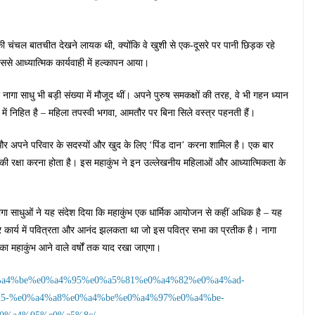
नकी चंचल बातचीत देखने लायक थी, क्योंकि वे खुशी से एक-दूसरे पर पानी छिड़क रहे
िससे आध्यात्मिक कार्यवाही में हल्कापन आया।
ागा साधु भी बड़ी संख्या में मौजूद थीं। अपने पुरुष समकक्षों की तरह, वे भी गहन ध्यान
में निहित है – महिला तपस्वी भगवा, आमतौर पर बिना सिले वस्त्र पहनती हैं।
ना और अपने परिवार के सदस्यों और खुद के लिए ‘पिंड दान’ करना शामिल है। एक बार
ी रक्षा करना होता है। इस महाकुंभ ने इन उल्लेखनीय महिलाओं और आध्यात्मिकता के
ागा साधुओं ने यह संदेश दिया कि महाकुंभ एक धार्मिक आयोजन से कहीं अधिक है – यह
र कार्य में पवित्रता और आनंद झलकता था जो इस पवित्र सभा का प्रतीक है। नागा
ा महाकुंभ आने वाले वर्षों तक याद रखा जाएगा।
%e0%a4%be%e0%a4%95%e0%a5%81%e0%a4%82%e0%a4%ad-
25-%e0%a4%a8%e0%a4%be%e0%a4%97%e0%a4%be-