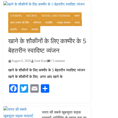
COOKING
RECIPES
TRAVEL AND TOURISM
आहार
खाना पकाने की विधि
नवीनतम
प्रदर्शित
प्रमुख समाचार
यात्रा
राष्ट्रीय
व्यंजन
समाचार
खाने के शौकीनों के लिए कश्मीर के 5
बेहतरीन स्वादिष्ट व्यंजन
August 6, 2026
Amit Kaul
1 Comment
खाने के शौकीनों के लिए कश्मीर के 5 बेहतरीन स्वादिष्ट व्यंजन
खाने के शौकीनों के लिए: अगर आप खाने के
Fa
T
E
S
ce
wi
m
ha
bo
tte
ail
re
ok
r
भारत की सबसे खूबसूरत सड़क
यात्राएँ: दार्जिलिंग से लद्दाख तक का