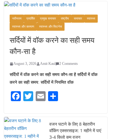
कश्मीर यात्रा गाइड:
प्राकृतिक सुंदरता और
स्वादिष्ट भोजन का अनूठा संगम
नवीनतम
प्रदर्शित
प्रमुख समाचार
राष्ट्रीय
समाचार
स्वास्थ्य
August 1, 2026
स्वास्थ्य और कल्याण
स्वास्थ्य और फिटनेस
1 Comment
सर्दियों में वॉक करने का सही समय
वजन घटाने के लिए 8 बेहतरीन
कौन-सा है
वॉकिंग एक्सरसाइज: 1 महीने में
पाएं 3-4 किलो कम वजन
August 3, 2026
Amit Kaul
2 Comments
July 31, 2026
1 Comment
सर्दियों में वॉक करने का सही समय कौन-सा है सर्दियों में वॉक
करने का सही समय: सर्दियों में नियमित वॉक
16 ज़रूरी कीबोर्ड शॉर्टकट्स
जो आपकी उत्पादकता को
Fa
T
E
S
दोगुना कर देंगे
ce
wi
m
ha
August 7, 2026
0 Comments
bo
tte
ail
re
ok
r
वजन घटाने के लिए 8 बेहतरीन
वॉकिंग एक्सरसाइज: 1 महीने में पाएं
3-4 किलो कम वजन