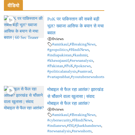
वीडियो
PoK पर पाकिस्तान की सबसे बड़ी
भूल? ख्वाजा आसिफ के बयान से मचा
बवाल
0
views
#amitkaul
,
#BreakingNews
,
#geopolitics
,
#HindiNews
,
#indiapakistan
,
#kashmir
,
#khawajaasif
,
#newsanalysis
,
#Pakistan
,
#PoK
,
#poknews
,
#politicalanalysis
,
#samvad
,
#vartaprabhat
,
#youtubenewsshorts
मोबाइल से फैल रहा आतंक? झारखंड
से चौंकाने वाला खुलासा | संवाद
मोबाइल से फैल रहा आतंक?
0
views
#amitkaul
,
#BreakingNews
,
#cybersecurity
,
#HindiNews
,
#indianews
,
#ISI
,
#jharkhandnews
,
#newsanalysis
,
#newsshorts
,