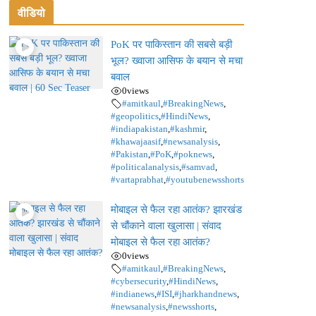
वीडियो
PoK पर पाकिस्तान की सबसे बड़ी
भूल? ख्वाजा आसिफ के बयान से मचा
बवाल
0
views
#amitkaul
,
#BreakingNews
,
#geopolitics
,
#HindiNews
,
#indiapakistan
,
#kashmir
,
#khawajaasif
,
#newsanalysis
,
#Pakistan
,
#PoK
,
#poknews
,
#politicalanalysis
,
#samvad
,
#vartaprabhat
,
#youtubenewsshorts
मोबाइल से फैल रहा आतंक? झारखंड
से चौंकाने वाला खुलासा | संवाद
मोबाइल से फैल रहा आतंक?
0
views
#amitkaul
,
#BreakingNews
,
#cybersecurity
,
#HindiNews
,
#indianews
,
#ISI
,
#jharkhandnews
,
#newsanalysis
,
#newsshorts
,