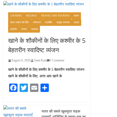
COOKING
RECIPES
TRAVEL AND TOURISM
आहार
खाना पकाने की विधि
नवीनतम
प्रदर्शित
प्रमुख समाचार
यात्रा
राष्ट्रीय
व्यंजन
समाचार
खाने के शौकीनों के लिए कश्मीर के 5
बेहतरीन स्वादिष्ट व्यंजन
August 6, 2026
Amit Kaul
1 Comment
खाने के शौकीनों के लिए कश्मीर के 5 बेहतरीन स्वादिष्ट व्यंजन
खाने के शौकीनों के लिए: अगर आप खाने के
Fa
T
E
S
ce
wi
m
ha
bo
tte
ail
re
ok
r
भारत की सबसे खूबसूरत सड़क
यात्राएँ: दार्जिलिंग से लद्दाख तक का