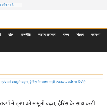
मय कौन-सा है
ो आपकी
के 5 बेहतरीन
राएँ: दार्जिलिंग
ी
खेल
राजनीति
व्यापार समाचार
राज्य
विज्ञान
स्वास्थ्य
यटन स्थल: ताज
गराज और इनके
ज्यों में ट्रंप को मामूली बढ़त, हैरिस के साथ कड़ी