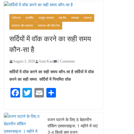
कश्मीर यात्रा गाइड:
प्राकृतिक सुंदरता और
स्वादिष्ट भोजन का अनूठा संगम
नवीनतम
प्रदर्शित
प्रमुख समाचार
राष्ट्रीय
समाचार
स्वास्थ्य
August 1, 2026
स्वास्थ्य और कल्याण
स्वास्थ्य और फिटनेस
1 Comment
सर्दियों में वॉक करने का सही समय
वजन घटाने के लिए 8 बेहतरीन
कौन-सा है
वॉकिंग एक्सरसाइज: 1 महीने में
पाएं 3-4 किलो कम वजन
August 3, 2026
Amit Kaul
2 Comments
July 31, 2026
1 Comment
सर्दियों में वॉक करने का सही समय कौन-सा है सर्दियों में वॉक
करने का सही समय: सर्दियों में नियमित वॉक
16 ज़रूरी कीबोर्ड शॉर्टकट्स
जो आपकी उत्पादकता को
Fa
T
E
S
दोगुना कर देंगे
ce
wi
m
ha
August 7, 2026
0 Comments
bo
tte
ail
re
ok
r
वजन घटाने के लिए 8 बेहतरीन
वॉकिंग एक्सरसाइज: 1 महीने में पाएं
3-4 किलो कम वजन