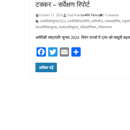
टक्कर – सर्वेक्षण रिपोर्ट
October 11, 2024
Amit Kaul
406 Views
1 Comment
#अमेरिकीचुनाव2024
,
#अमेरिकीराजनीति
,
#एरिजोना
,
#कमलाहैरिस
,
#चुन
#राजनीतिकचुनाव
,
#राष्ट्रपतिचुनाव
,
#विस्कॉन्सिन
,
#स्विंगराज्य
अमेरिकी राष्ट्रपति चुनाव 2024: स्विंग राज्यों में ट्रंप को मामूली बढ
Fa
T
E
S
ce
wi
m
ha
अधिक पढ़ें
bo
tte
ail
re
ok
r