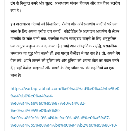
ढंग से नियुक्त कमरे और सुइट, असाधारण भोजन विकल्प और एक विश्व स्तरीय
स्पा है।
इन असाधारण गंतव्यों को विलासिता, रोमांच और अविस्मरणीय यादों से भरे एक
साल के लिए अपना प्रवेश द्वार बनाएँ। कोर्टचेवेल के अल्पाइन आकर्षण से लेकर
मालदीव के शांत पानी तक, प्रत्येक स्थान समझदार यात्री के लिए अनुकूलित
एक अनूठा अनुभव का वादा करता है। चाहे आप सांस्कृतिक समृद्धि, प्राकृतिक
चमत्कार या शुद्ध भोग चाहते हों, इस यात्रा कैलेंडर में यह सब है। तो, अपने बैग
पैक करें, अपने ठहरने की बुकिंग करें और दुनिया को अपना खेल का मैदान बनने
दें। यहाँ बेजोड़ यात्राओं और बताने के लिए जीवन भर की कहानियों का एक
साल है!
https://vartaprabhat.com/%e0%a4%ad%e0%a4%be%e0
%a4%b0%e0%a4%a4-
%e0%a4%ae%e0%a5%87%e0%a4%82-
%e0%a4%95%e0%a5%80-
%e0%a4%9c%e0%a4%be%e0%a4%a8%e0%a5%87-
%e0%a4%b5%e0%a4%be%e0%a4%b2%e0%a5%80-10-