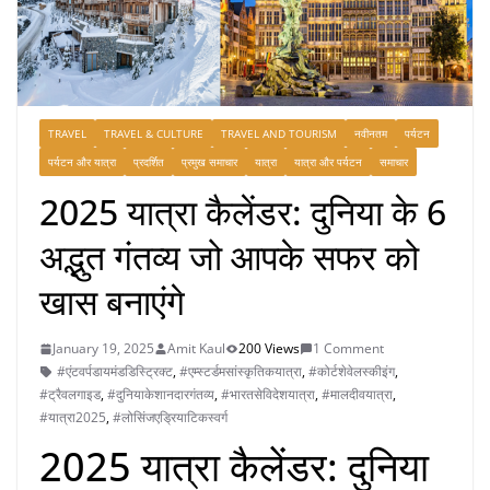
TRAVEL
TRAVEL & CULTURE
TRAVEL AND TOURISM
नवीनतम
पर्यटन
पर्यटन और यात्रा
प्रदर्शित
प्रमुख समाचार
यात्रा
यात्रा और पर्यटन
समाचार
2025 यात्रा कैलेंडर: दुनिया के 6
अद्भुत गंतव्य जो आपके सफर को
खास बनाएंगे
January 19, 2025
Amit Kaul
200 Views
1 Comment
#एंटवर्पडायमंडडिस्ट्रिक्ट
,
#एम्स्टर्डमसांस्कृतिकयात्रा
,
#कोर्टशेवेलस्कीइंग
,
#ट्रैवलगाइड
,
#दुनियाकेशानदारगंतव्य
,
#भारतसेविदेशयात्रा
,
#मालदीवयात्रा
,
#यात्रा2025
,
#लोसिंजएड्रियाटिकस्वर्ग
2025 यात्रा कैलेंडर: दुनिया