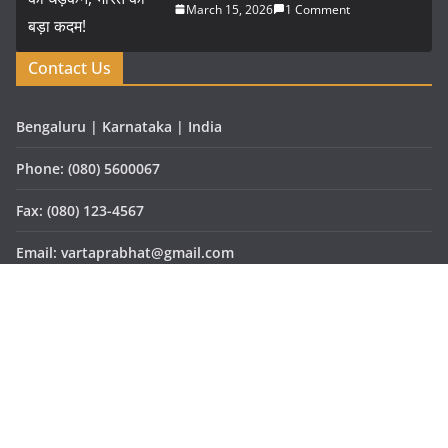
March 15, 2026
1 Comment
Contact Us
Bengaluru | Karnataka | India
Phone: (080) 5600067
Fax: (080) 123-4567
Email: vartaprabhat@gmail.com
Website: www.vartaprabhat.com
Copyright © 2026
वार्ता प्रभात
. All rights reserved.
Theme:
ColorMag Pro
by ThemeGrill. Powered by
WordPress
.