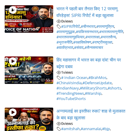
भारत ने पहली बार तैनात किए 12 परमाणु
वॉरहेड्स! SIPRI रिपोर्ट में बड़ा खुलासा
0
views
#SIPRIरिपोर्ट
,
#चीनभारत
,
#परमाणुत्रिय
,
#परमाणुयुद्धक
,
#पाकिस्तानभारत
,
#भारतपरमाणुनीति
,
#भारतपरमाणुहथियार
,
#भारतरक्षा
,
#भारतसैन्य
,
#भूराजनीति
,
#रक्षाविश्लेषण
,
#राष्ट्रीयसुरक्षा
,
#वार्ताप्रभात
,
#संवाद
,
#सैन्यसमाचार
हिंद महासागर में भारत का बड़ा दांव! चीन पर
बढ़ेगा दबाव
1
views
# Indian Ocean
,
#BrahMos
,
01:55
#ChinaVsIndia
,
#DefenseUpdate
,
#IndianNavy
,
#MilitaryShorts
,
#shorts
,
#TrendingNews
,
#Warship
,
#YouTubeShorts
अन्नामलाई का इस्तीफा रुका? शाह से मुलाकात
के बाद बड़ा खुलासा
0
views
#amitshah
,
#annamalai
,
#bjp
,