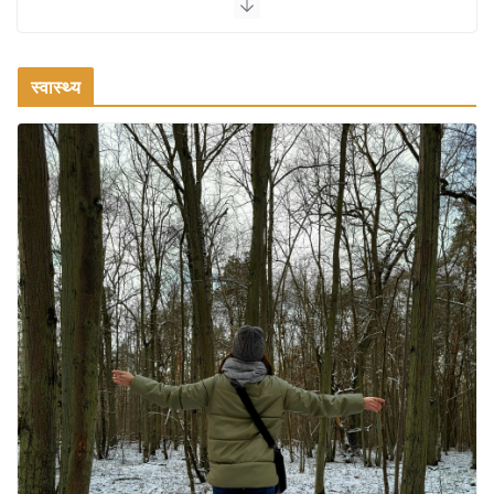
कश्मीर यात्रा गाइड: प्राकृतिक सुंदरता और
स्वादिष्ट भोजन का अनूठा संगम
August 1, 2026
1 Comment
स्वास्थ्य
वजन घटाने के लिए 8 बेहतरीन वॉकिंग एक्सरसाइज: 1 महीने में पाएं 3-4
किलो कम वजन
July 31, 2026
1 Comment
16 ज़रूरी कीबोर्ड शॉर्टकट्स जो आपकी
उत्पादकता को दोगुना कर देंगे
August 7, 2026
0 Comments