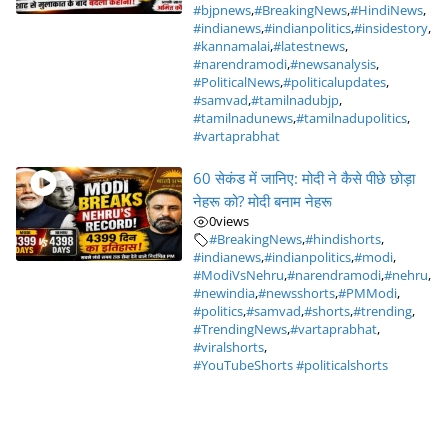
#bjpnews
,
#BreakingNews
,
#HindiNews
,
#indianews
,
#indianpolitics
,
#insidestory
,
#kannamalai
,
#latestnews
,
#narendramodi
,
#newsanalysis
,
#PoliticalNews
,
#politicalupdates
,
#samvad
,
#tamilnadubjp
,
#tamilnadunews
,
#tamilnadupolitics
,
#vartaprabhat
60 सेकंड में जानिए: मोदी ने कैसे पीछे छोड़ा
नेहरू को? मोदी बनाम नेहरू
0
views
#BreakingNews
,
#hindishorts
,
#indianews
,
#indianpolitics
,
#modi
,
#ModiVsNehru
,
#narendramodi
,
#nehru
,
#newindia
,
#newsshorts
,
#PMModi
,
#politics
,
#samvad
,
#shorts
,
#trending
,
#TrendingNews
,
#vartaprabhat
,
#viralshorts
,
#YouTubeShorts #politicalshorts