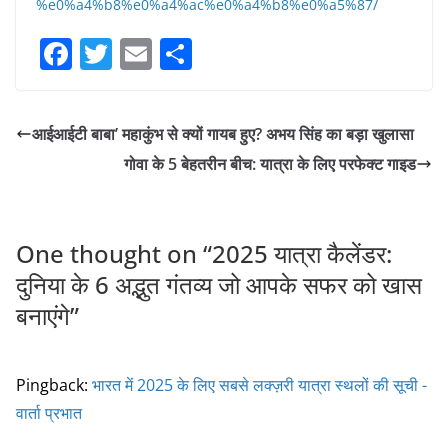
%e0%a4%b8%e0%a4%ac%e0%a4%b8%e0%a5%87/
F
T
E
S
a
w
m
h
c
itt
ai
ar
आईआईटी बाबा’ महाकुंभ से क्यों गायब हुए? अभय सिंह का बड़ा खुलासा
e
er
l
e
गोवा के 5 बेहतरीन बीच: यात्रा के लिए परफेक्ट गाइड
b
o
o
One thought on “
2025 यात्रा कैलेंडर:
k
दुनिया के 6 अद्भुत गंतव्य जो आपके सफर को खास
बनाएंगे
”
Pingback:
भारत में 2025 के लिए सबसे लक्ज़री यात्रा स्थलों की सूची -
वार्ता प्रभात