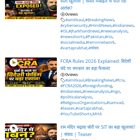
वाला खुलासा | संवाद मोबाइल से फैल रहा
आतंक?
0
views
#amitkaul
,
#BreakingNews
,
#cybersecurity
,
#HindiNews
,
#indianews
,
#ISI
,
#jharkhandnews
,
#newsanalysis
,
#newsshorts
,
#Pakistan
,
#rss
,
#socialmedia
,
#terrornetwork
,
#vartaprabhat
,
#संवाद
FCRA Rules 2026 Explained: विदेशी
चंदे पर सरकार का बड़ा फैसला!
0
views
#amitkaul
,
#BreakingNews
,
#fcra
,
#FCRA2026
,
#foreignfunding
,
#indianews
,
#newsanalysis
,
#ngo
,
#politicalanalysis
,
#ReligiousOrganizations
,
#samvad
,
#teaser
,
#vartaprabhat
,
#YouTubeShorts
,
MHA
राम मंदिर चढ़ावा चोरी पर SIT का बड़ा खुलासा?
| संवाद | Teaser