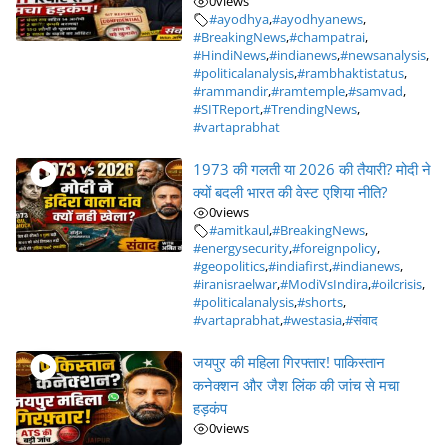
0
views
#ayodhya
,
#ayodhyanews
,
#BreakingNews
,
#champatrai
,
#HindiNews
,
#indianews
,
#newsanalysis
,
#politicalanalysis
,
#rambhaktistatus
,
#rammandir
,
#ramtemple
,
#samvad
,
#SITReport
,
#TrendingNews
,
#vartaprabhat
1973 की गलती या 2026 की तैयारी? मोदी ने
क्यों बदली भारत की वेस्ट एशिया नीति?
0
views
#amitkaul
,
#BreakingNews
,
#energysecurity
,
#foreignpolicy
,
#geopolitics
,
#indiafirst
,
#indianews
,
#iranisraelwar
,
#ModiVsIndira
,
#oilcrisis
,
#politicalanalysis
,
#shorts
,
#vartaprabhat
,
#westasia
,
#संवाद
जयपुर की महिला गिरफ्तार! पाकिस्तान
कनेक्शन और जैश लिंक की जांच से मचा
हड़कंप
0
views