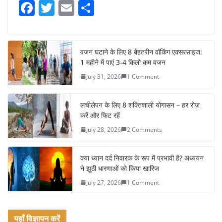
F
T
E
S
a
w
m
h
c
itt
ai
ar
e
er
l
e
वजन घटाने के लिए 8 बेहतरीन वॉकिंग एक्सरसाइज:
1 महीने में पाएं 3-4 किलो कम वजन
b
July 31, 2026
1 Comment
o
o
लचीलेपन के लिए 8 शक्तिशाली योगासन – हर रोज़
k
करें और फिट रहें
July 28, 2026
2 Comments
क्या ध्यान दर्द निवारक के रूप में प्रभावी है? अध्ययन
ने झूठी धारणाओं को किया खारिज
July 27, 2026
1 Comment
यहाँ विज्ञापन करें