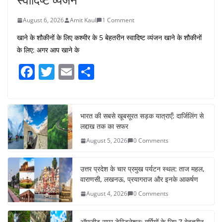
August 6, 2026
Amit Kaul
1 Comment
खाने के शौकीनों के लिए कश्मीर के 5 बेहतरीन स्वादिष्ट व्यंजन खाने के शौकीनों
के लिए: अगर आप खाने के
F
T
E
S
a
w
m
h
c
itt
ai
ar
e
er
l
e
भारत की सबसे खूबसूरत सड़क यात्राएँ: दार्जिलिंग से
लद्दाख तक का सफर
b
August 5, 2026
0 Comments
o
o
उत्तर प्रदेश के चार प्रमुख पर्यटन स्थल: ताज महल,
k
वाराणसी, लखनऊ, प्रयागराज और इनके आकर्षण
August 4, 2026
0 Comments
ऑफबीट समर डेस्टिनेशन: गर्मियों के लिए 7 बेहतरीन