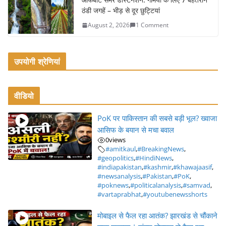
ठंडी जगहें – भीड़ से दूर छुट्टियां
August 2, 2026
1 Comment
उपयोगी श्रेणियां
वीडियो
PoK पर पाकिस्तान की सबसे बड़ी भूल? ख्वाजा
आसिफ के बयान से मचा बवाल
0
views
#amitkaul
,
#BreakingNews
,
#geopolitics
,
#HindiNews
,
#indiapakistan
,
#kashmir
,
#khawajaasif
,
#newsanalysis
,
#Pakistan
,
#PoK
,
#poknews
,
#politicalanalysis
,
#samvad
,
#vartaprabhat
,
#youtubenewsshorts
मोबाइल से फैल रहा आतंक? झारखंड से चौंकाने