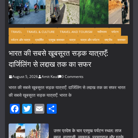
TRAVEL
TRAVEL & CULTURE
TRAVEL AND TOURISM
नवीनतम
पर्यटन
पर्यटन और यात्रा
प्रदर्शित
प्रमुख समाचार
यात्रा
यात्रा और पर्यटन
राष्ट्रीय
समाचार
भारत की सबसे खूबसूरत सड़क यात्राएँ:
दार्जिलिंग से लद्दाख तक का सफर
August 5, 2026
Amit Kaul
0 Comments
भारत की सबसे खूबसूरत सड़क यात्राएँ: दार्जिलिंग से लद्दाख तक का सफर भारत
की सबसे खूबसूरत सड़क यात्राएँ: भारत के
F
T
E
S
a
w
m
h
c
itt
ai
ar
उत्तर प्रदेश के चार प्रमुख पर्यटन स्थल: ताज
महल, वाराणसी, लखनऊ, प्रयागराज और इनके