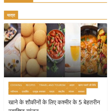
यात्रा
COOKING
RECIPES
TRAVEL AND TOURISM
आहार
खाना पकाने की विधि
नवीनतम
प्रदर्शित
प्रमुख समाचार
यात्रा
राष्ट्रीय
व्यंजन
समाचार
खाने के शौकीनों के लिए कश्मीर के 5 बेहतरीन
स्वादिष्ट व्यंजन