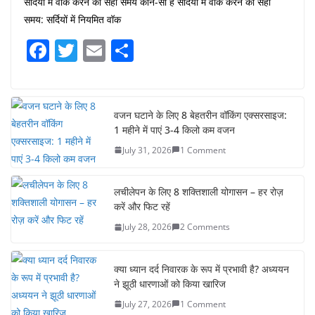
सर्दियों में वॉक करने का सही समय कौन-सा है सर्दियों में वॉक करने का सही
समय: सर्दियों में नियमित वॉक
F
T
E
S
a
w
m
h
c
itt
ai
ar
e
er
l
e
वजन घटाने के लिए 8 बेहतरीन वॉकिंग एक्सरसाइज:
1 महीने में पाएं 3-4 किलो कम वजन
b
July 31, 2026
1 Comment
o
o
लचीलेपन के लिए 8 शक्तिशाली योगासन – हर रोज़
k
करें और फिट रहें
July 28, 2026
2 Comments
क्या ध्यान दर्द निवारक के रूप में प्रभावी है? अध्ययन
ने झूठी धारणाओं को किया खारिज
July 27, 2026
1 Comment