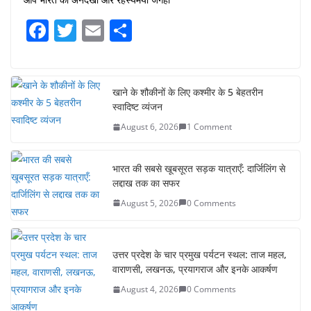
F
T
E
S
a
w
m
h
c
itt
ai
ar
e
er
l
e
खाने के शौकीनों के लिए कश्मीर के 5 बेहतरीन
स्वादिष्ट व्यंजन
b
August 6, 2026
1 Comment
o
o
भारत की सबसे खूबसूरत सड़क यात्राएँ: दार्जिलिंग से
k
लद्दाख तक का सफर
August 5, 2026
0 Comments
उत्तर प्रदेश के चार प्रमुख पर्यटन स्थल: ताज महल,
वाराणसी, लखनऊ, प्रयागराज और इनके आकर्षण
August 4, 2026
0 Comments