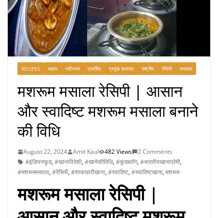
RECIPES
आहार
नवीनतम
प्रदर्शित
प्रमुख समाचार
राष्ट्रीय
रेसिपी
समाचार
मशरूम मसाला रेसिपी | आसान
और स्वादिष्ट मशरूम मसाला बनाने
की विधि
August 22, 2024
Amit Kaul
482 Views
2 Comments
#इंडियनफूड
,
#खानाविदेशी
,
#खानेकीविधि
,
#फूडब्लॉग
,
#भारतीयखानाप्रेमी
,
#मशरूममसाला
,
#रेसिपी
,
#शाकाहारीखाना
,
#स्वादिष्ट
,
#स्वादिष्टखाना
,
मशरूम
मशरूम मसाला रेसिपी |
आसान और स्वादिष्ट मशरूम