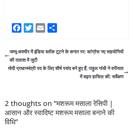
F
T
E
S
a
w
m
h
c
itt
ai
ar
जम्मू-कश्मीर में इंडिया ब्लॉक टूटने के कगार पर: कांग्रेस नए सहयोगियों
e
er
l
e
की तलाश में जुटी
b
मोदी प्रधानमंत्री पद के लिए शीर्ष पसंद बने हुए हैं, राहुल गांधी ने वरीयता
o
में बढ़त हासिल की: सर्वेक्षण
o
k
2 thoughts on “
मशरूम मसाला रेसिपी |
आसान और स्वादिष्ट मशरूम मसाला बनाने की
विधि
”