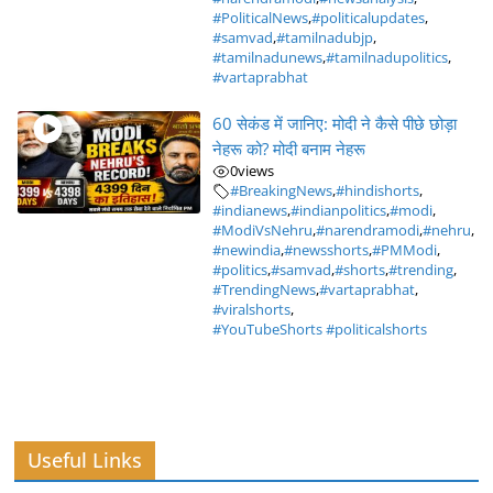
#PoliticalNews
,
#politicalupdates
,
#samvad
,
#tamilnadubjp
,
#tamilnadunews
,
#tamilnadupolitics
,
#vartaprabhat
60 सेकंड में जानिए: मोदी ने कैसे पीछे छोड़ा
नेहरू को? मोदी बनाम नेहरू
0
views
#BreakingNews
,
#hindishorts
,
#indianews
,
#indianpolitics
,
#modi
,
#ModiVsNehru
,
#narendramodi
,
#nehru
,
#newindia
,
#newsshorts
,
#PMModi
,
#politics
,
#samvad
,
#shorts
,
#trending
,
#TrendingNews
,
#vartaprabhat
,
#viralshorts
,
#YouTubeShorts #politicalshorts
Useful Links