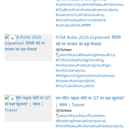
#cybersecurity
,
#HindiNews
,
#indianews
,
#ISI
,
#jharkhandnews
,
#newsanalysis
,
#newsshorts
,
#Pakistan
,
#rss
,
#socialmedia
,
#terrornetwork
,
#vartaprabhat
,
#संवाद
FCRA Rules 2026 Explained: विदेशी
चंदे पर सरकार का बड़ा फैसला!
0
views
#amitkaul
,
#BreakingNews
,
#fcra
,
#FCRA2026
,
#foreignfunding
,
#indianews
,
#newsanalysis
,
#ngo
,
#politicalanalysis
,
#ReligiousOrganizations
,
#samvad
,
#teaser
,
#vartaprabhat
,
#YouTubeShorts
,
MHA
राम मंदिर चढ़ावा चोरी पर SIT का बड़ा खुलासा?
| संवाद | Teaser
0
views
#ayodhya
,
#ayodhyanews
,
#BreakingNews
,
#champatrai
,
#HindiNews
,
#indianews
,
#newsanalysis
,