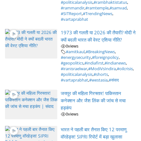
#politicalanalysis
,
#rambhaktistatus
,
#rammandir
,
#ramtemple
,
#samvad
,
#SITReport
,
#TrendingNews
,
#vartaprabhat
1973 की गलती या 2026 की तैयारी? मोदी ने
क्यों बदली भारत की वेस्ट एशिया नीति?
0
views
#amitkaul
,
#BreakingNews
,
#energysecurity
,
#foreignpolicy
,
#geopolitics
,
#indiafirst
,
#indianews
,
#iranisraelwar
,
#ModiVsIndira
,
#oilcrisis
,
#politicalanalysis
,
#shorts
,
#vartaprabhat
,
#westasia
,
#संवाद
जयपुर की महिला गिरफ्तार! पाकिस्तान
कनेक्शन और जैश लिंक की जांच से मचा
हड़कंप
0
views
भारत ने पहली बार तैनात किए 12 परमाणु
वॉरहेड्स! SIPRI रिपोर्ट में बड़ा खुलासा