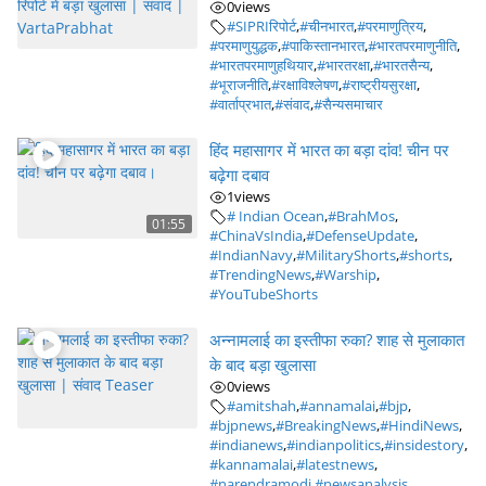
0
views
#SIPRIरिपोर्ट
,
#चीनभारत
,
#परमाणुत्रिय
,
#परमाणुयुद्धक
,
#पाकिस्तानभारत
,
#भारतपरमाणुनीति
,
#भारतपरमाणुहथियार
,
#भारतरक्षा
,
#भारतसैन्य
,
#भूराजनीति
,
#रक्षाविश्लेषण
,
#राष्ट्रीयसुरक्षा
,
#वार्ताप्रभात
,
#संवाद
,
#सैन्यसमाचार
हिंद महासागर में भारत का बड़ा दांव! चीन पर
बढ़ेगा दबाव
1
views
# Indian Ocean
,
#BrahMos
,
01:55
#ChinaVsIndia
,
#DefenseUpdate
,
#IndianNavy
,
#MilitaryShorts
,
#shorts
,
#TrendingNews
,
#Warship
,
#YouTubeShorts
अन्नामलाई का इस्तीफा रुका? शाह से मुलाकात
के बाद बड़ा खुलासा
0
views
#amitshah
,
#annamalai
,
#bjp
,
#bjpnews
,
#BreakingNews
,
#HindiNews
,
#indianews
,
#indianpolitics
,
#insidestory
,
#kannamalai
,
#latestnews
,
#narendramodi
,
#newsanalysis
,